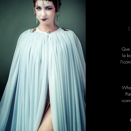
Que s
la b
l'ico
What
Pa
iconi