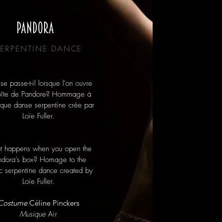
Pandora
SERPENTINE DANCE
e passe-t-il lorsque l'on ouvre
oîte de Pandore? Hommage à
nique danse serpentine crée par
Loïe Fuller.
 happens when you open the
ndora’s box? Homage to the
c serpentine dance created by
Loïe Fuller.
Costume
Céline Pinckers
Musique
Air